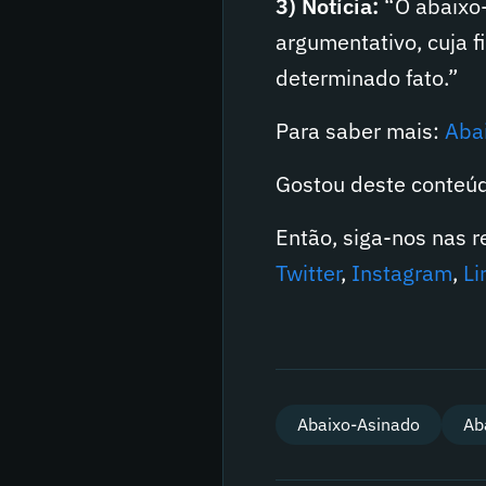
3) Notícia:
“O abaixo-
argumentativo, cuja 
determinado fato.”
Para saber mais:
Aba
Gostou deste conteú
Então, siga-nos nas 
Twitter
,
Instagram
,
Li
Abaixo-Asinado
Ab