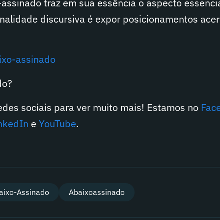
assinado traz em sua essência o aspecto essenc
finalidade discursiva é expor posicionamentos ace
ixo-assinado
do?
redes sociais para ver muito mais! Estamos no
Fac
nkedIn
e
YouTube
.
aixo-Assinado
Abaixoassinado