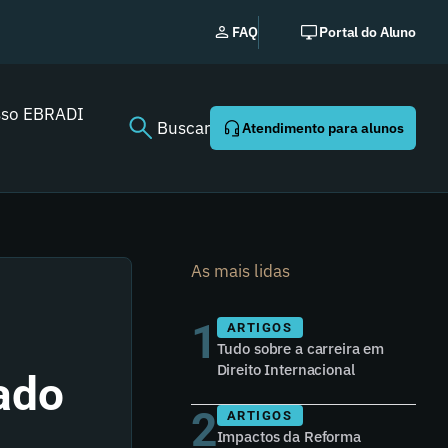
Novo
FAQ
Portal do Aluno
sso EBRADI
Buscar
Atendimento para alunos
As mais lidas
1
ARTIGOS
Tudo sobre a carreira em
Direito Internacional
ado
2
ARTIGOS
Impactos da Reforma