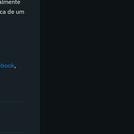
ialmente
rca de um
ebook
,