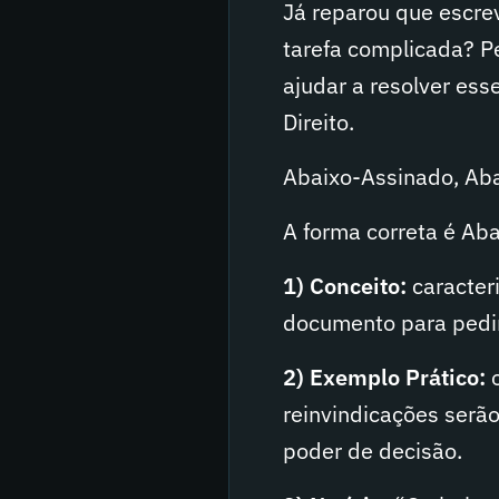
Já reparou que escre
tarefa complicada? Pe
ajudar a resolver es
Direito.
Abaixo-Assinado, Ab
A forma correta é Ab
1) Conceito:
caracteri
documento para pedir
2) Exemplo Prático:
o
reinvindicações serã
poder de decisão.