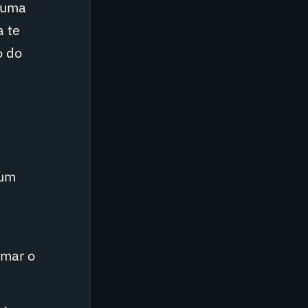
r uma
a te
o do
 um
omar o