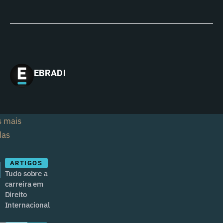
EBRADI
s mais
das
1
ARTIGOS
Tudo sobre a
carreira em
Direito
Internacional