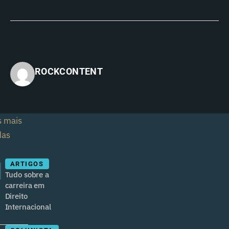
ROCKCONTENT
s mais
das
1
ARTIGOS
Tudo sobre a
carreira em
Direito
Internacional