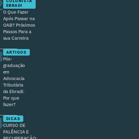
2
COLUNISTA
EBRADI
O Que Fazer
Após Passar na
OAB? Próximos
Passos Para a
sua Carreira
3
ARTIGOS
Pós-
graduação
em
Advocacia
Tributária
da Ebradi:
Por que
fazer?
4
DICAS
CURSO DE
FALÊNCIA E
RECUPERAÇÃO: