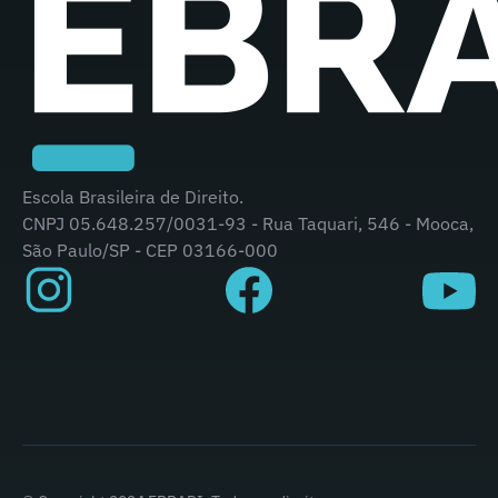
Escola Brasileira de Direito.
CNPJ 05.648.257/0031-93 - Rua Taquari, 546 - Mooca,
São Paulo/SP - CEP 03166-000