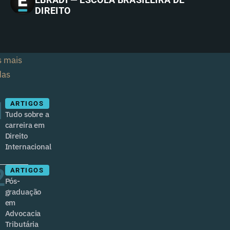
DIREITO
s mais
das
1
ARTIGOS
Tudo sobre a
carreira em
Direito
Internacional
2
ARTIGOS
Pós-
graduação
em
Advocacia
Tributária