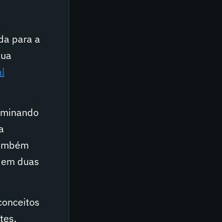
da para a
sua
l
aminando
a
 Também
, em duas
conceitos
tes,