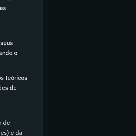
des
 seus
tando o
s teóricos
ades de
r de
tes) e da