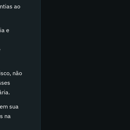
ntias ao
ia e
e
isco, não
sses
ria.
 em sua
os na