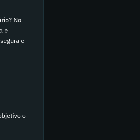
ário? No
a e
 segura e
objetivo o