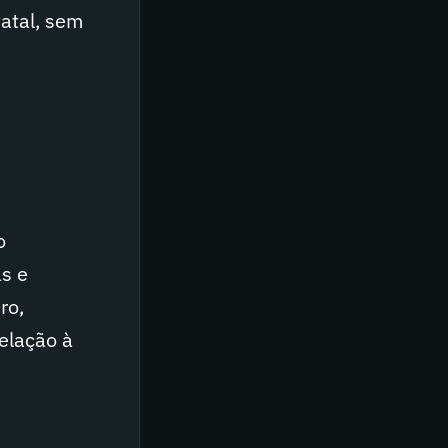
tatal, sem
o
s e
ro,
relação à