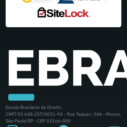
Escola Brasileira de Direito.
CNPJ 05.648.257/0031-93 - Rua Taquari, 546 - Mooca,
São Paulo/SP - CEP 03166-000