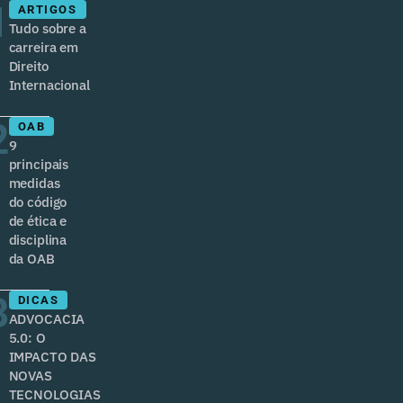
1
ARTIGOS
Tudo sobre a
carreira em
Direito
Internacional
2
OAB
9
principais
medidas
do código
de ética e
disciplina
da OAB
3
DICAS
ADVOCACIA
5.0: O
IMPACTO DAS
NOVAS
TECNOLOGIAS