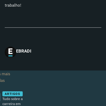
trabalho!
EBRADI
s mais
das
1
ARTIGOS
Tudo sobre a
carreira em