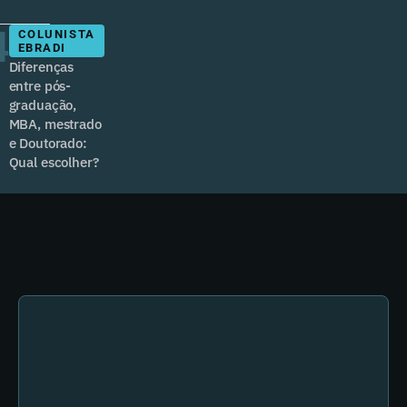
4
COLUNISTA
EBRADI
Diferenças
entre pós-
graduação,
MBA, mestrado
e Doutorado:
Qual escolher?