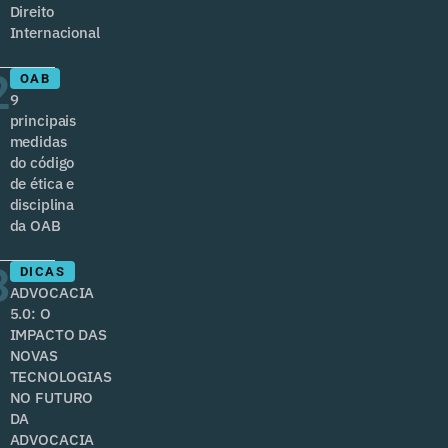
Direito
Internacional
2
OAB
9
principais
medidas
do código
de ética e
disciplina
da OAB
3
DICAS
ADVOCACIA
5.0: O
IMPACTO DAS
NOVAS
TECNOLOGIAS
NO FUTURO
DA
ADVOCACIA