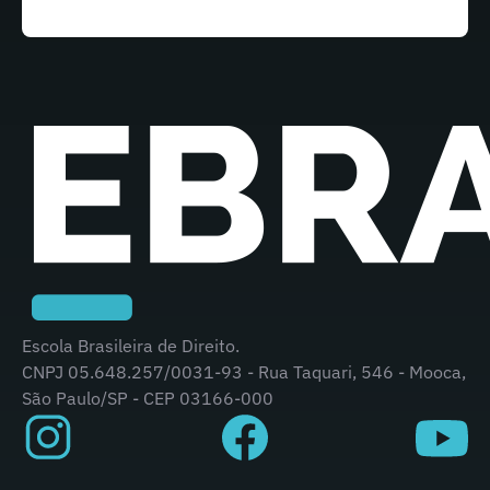
Escola Brasileira de Direito.
CNPJ 05.648.257/0031-93 - Rua Taquari, 546 - Mooca,
São Paulo/SP - CEP 03166-000