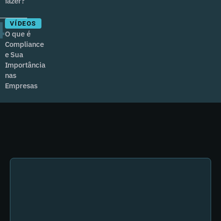
fazer?
4
VÍDEOS
O que é
Compliance
e Sua
Importância
nas
Empresas