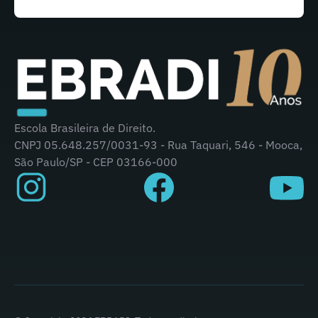
Escola Brasileira de Direito.
CNPJ 05.648.257/0031-93 - Rua Taquari, 546 - Mooca,
São Paulo/SP - CEP 03166-000