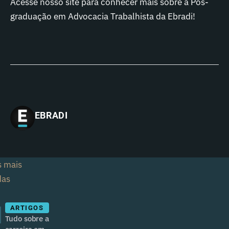
Acesse nosso site para conhecer mais sobre a Pós-
graduação em Advocacia Trabalhista da Ebradi!
EBRADI
s mais
das
1
ARTIGOS
Tudo sobre a