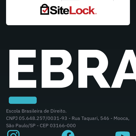
Escola Brasileira de Direito.
CNPJ 05.648.257/0031-93 - Rua Taquari, 546 - Mooca,
São Paulo/SP - CEP 03166-000