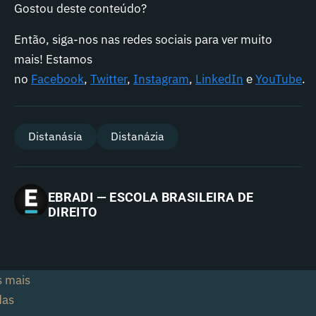
G
ostou deste conteúdo?
Então, siga-nos nas redes sociais para ver muito
mais! Estamos
no
Facebook
,
Twitter
,
Instagram
,
LinkedIn
e
YouTube
.
Distanásia
Distanázia
EBRADI — ESCOLA BRASILEIRA DE
DIREITO
s mais
das