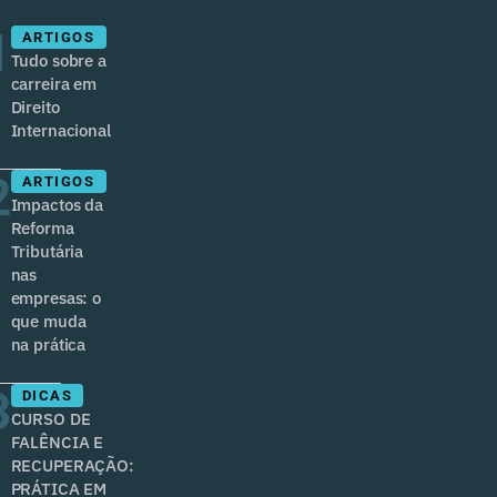
1
ARTIGOS
Tudo sobre a
carreira em
Direito
Internacional
2
ARTIGOS
Impactos da
Reforma
Tributária
nas
empresas: o
que muda
na prática
3
DICAS
CURSO DE
FALÊNCIA E
RECUPERAÇÃO:
PRÁTICA EM