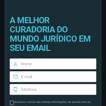
A MELHOR
CURADORIA DO
MUNDO JURÍDICO EM
SEU EMAIL
Autorizo o envio das minhas informações de acordo com os