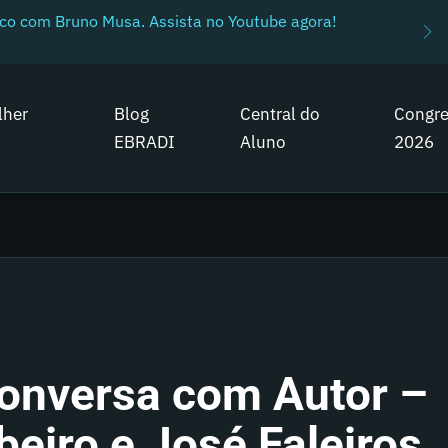
ico com Bruno Musa. Assista no Youtube agora!
lher
Blog
Central do
Congr
EBRADI
Aluno
2026
onversa com Autor –
beiro e José Faleiros