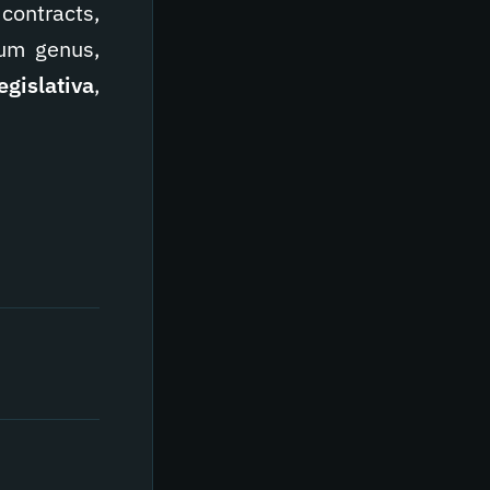
contracts,
ium genus,
egislativa
,