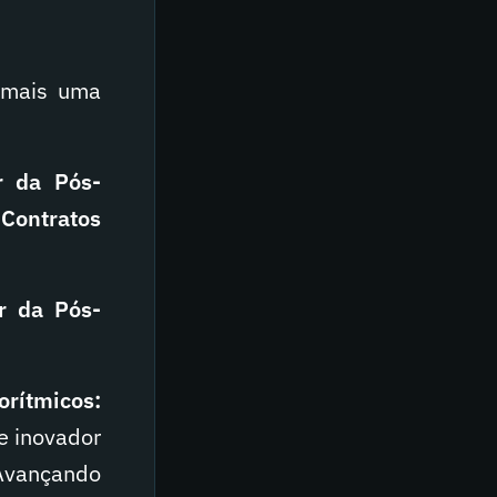
mais uma
or da
Pós-
a
Contratos
or da Pós-
orítmicos:
e inovador
 Avançando