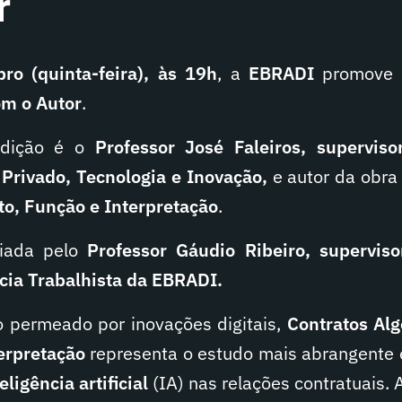
r
o (quinta-feira), às 19h
, a
EBRADI
promove 
m o Autor
.
dição é o
Professor José Faleiros, supervis
 Privado, Tecnologia e Inovação,
e autor da obr
to, Função e Interpretação
.
diada pelo
Professor Gáudio Ribeiro, supervis
ia Trabalhista da EBRADI.
o permeado por inovações digitais,
Contratos Alg
terpretação
representa o estudo mais abrangente 
eligência artificial
(IA) nas relações contratuais.