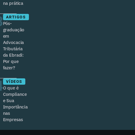
na prática
3
ARTIGOS
Pós-
graduação
em
Advocacia
Tributária
da Ebradi:
Por que
fazer?
4
VÍDEOS
O que é
Compliance
e Sua
Importância
nas
Empresas