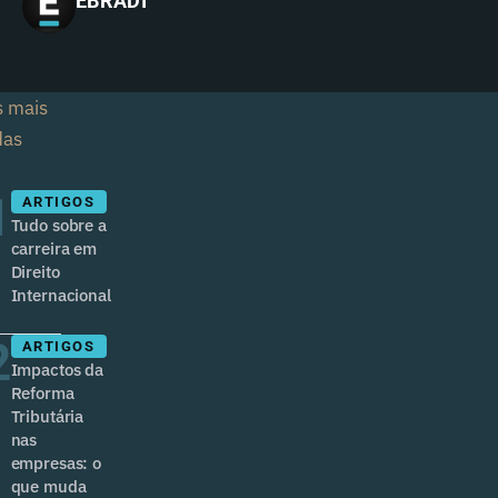
EBRADI
s mais
das
1
ARTIGOS
Tudo sobre a
carreira em
Direito
Internacional
2
ARTIGOS
Impactos da
Reforma
Tributária
nas
empresas: o
que muda