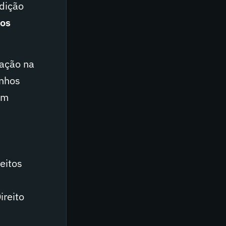
dição
ios
zação na
inhos
em
reitos
ireito