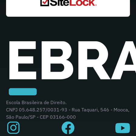
Escola Brasileira de Direito.
CNPJ 05.648.257/0031-93 - Rua Taquari, 546 - Mooca,
São Paulo/SP - CEP 03166-000