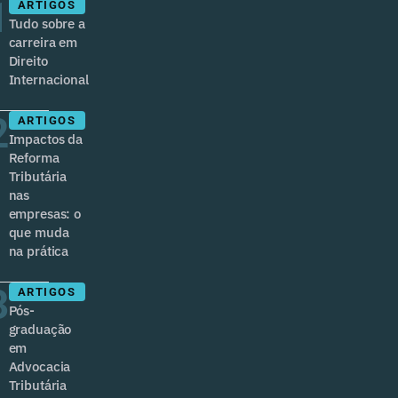
1
ARTIGOS
Tudo sobre a
carreira em
Direito
Internacional
2
ARTIGOS
Impactos da
Reforma
Tributária
nas
empresas: o
que muda
na prática
3
ARTIGOS
Pós-
graduação
em
Advocacia
Tributária