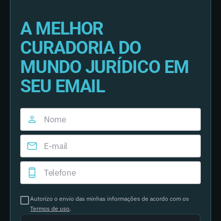
A MELHOR
CURADORIA DO
MUNDO JURÍDICO EM
SEU EMAIL
Autorizo o envio das minhas informações de acordo com os
Termos de uso
.