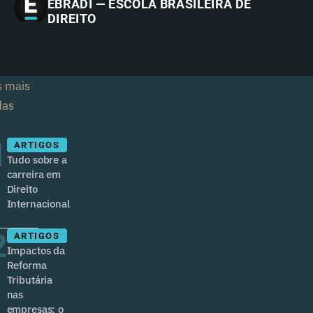
EBRADI — ESCOLA BRASILEIRA DE
DIREITO
s mais
das
1
ARTIGOS
Tudo sobre a
carreira em
Direito
Internacional
2
ARTIGOS
Impactos da
Reforma
Tributária
nas
empresas: o