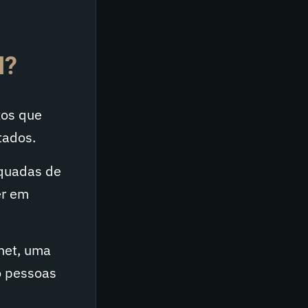
O
I?
xos que
tados.
equadas de
er em
rnet, uma
o pessoas