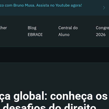
ico com Bruno Musa. Assista no Youtube agora!
lher
Blog
Central do
Congr
EBRADI
Aluno
2026
a global: conheça os
 desafios do direito