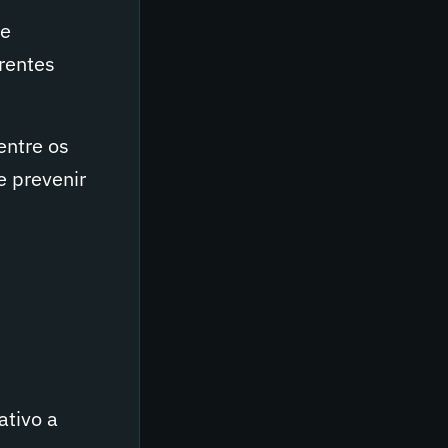
de
erentes
entre os
e prevenir
ativo a