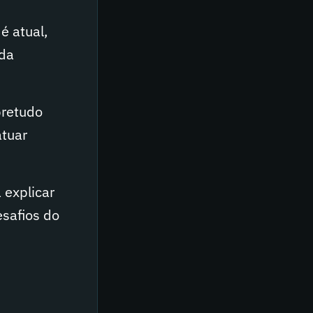
é atual,
 da
bretudo
atuar
 explicar
esafios do