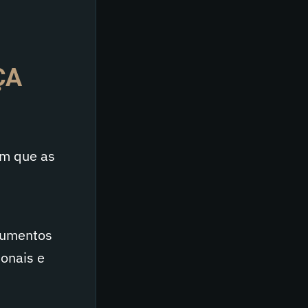
ÇA
em que as
trumentos
ionais e