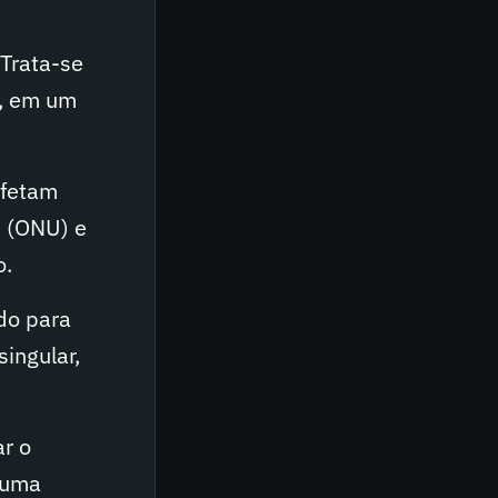
Trata-se
s, em um
afetam
s (ONU) e
o.
do para
ingular,
r o
 uma