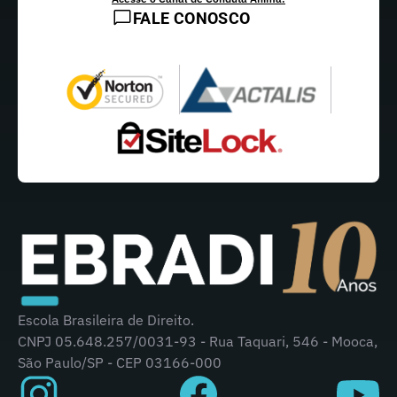
FALE CONOSCO
Escola Brasileira de Direito.
CNPJ 05.648.257/0031-93 - Rua Taquari, 546 - Mooca,
São Paulo/SP - CEP 03166-000