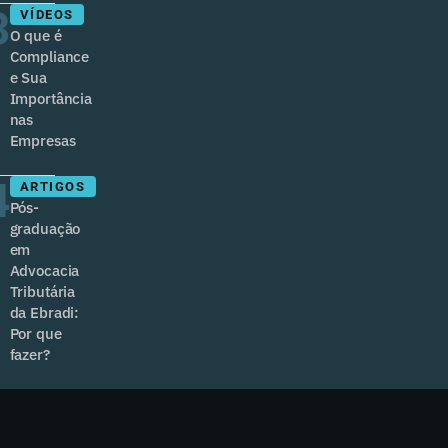
3
VÍDEOS
O que é
Compliance
e Sua
Importância
nas
Empresas
4
ARTIGOS
Pós-
graduação
em
Advocacia
Tributária
da Ebradi:
Por que
fazer?