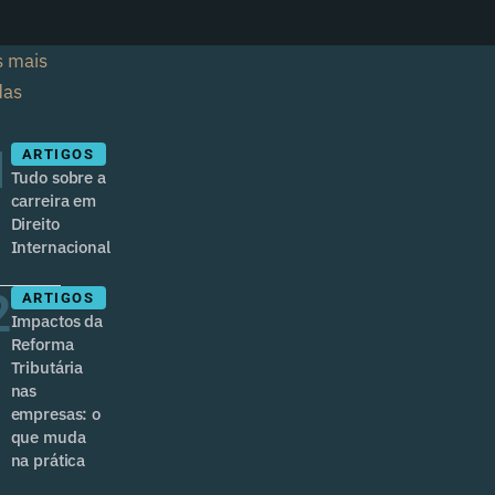
s mais
das
1
ARTIGOS
Tudo sobre a
carreira em
Direito
Internacional
2
ARTIGOS
Impactos da
Reforma
Tributária
nas
empresas: o
que muda
na prática