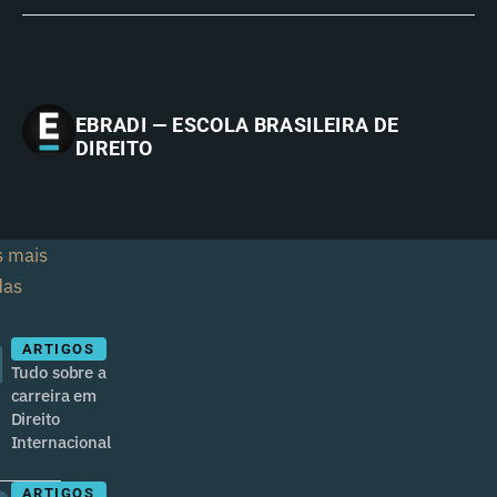
EBRADI — ESCOLA BRASILEIRA DE
DIREITO
s mais
das
1
ARTIGOS
Tudo sobre a
carreira em
Direito
Internacional
ARTIGOS