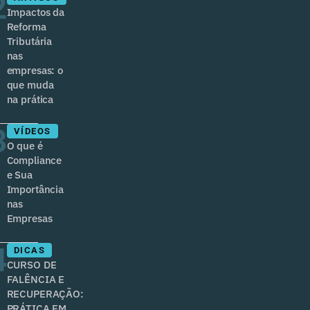
2
Impactos da
Reforma
Tributária
nas
empresas: o
que muda
na prática
3
VÍDEOS
O que é
Compliance
e Sua
Importância
nas
Empresas
4
DICAS
CURSO DE
FALÊNCIA E
RECUPERAÇÃO:
PRÁTICA EM