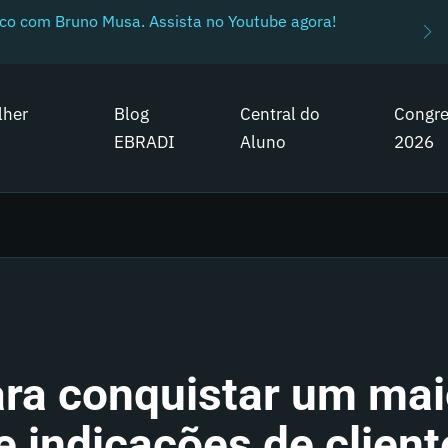
ico com Bruno Musa. Assista no Youtube agora!
lher
Blog
Central do
Congr
EBRADI
Aluno
2026
ara conquistar um mai
 indicações de client