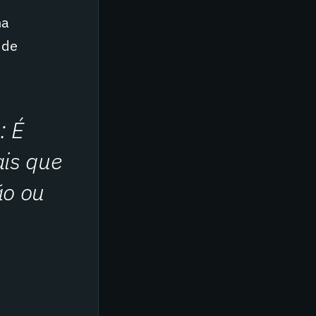
na
 de
: É
ais que
ão ou