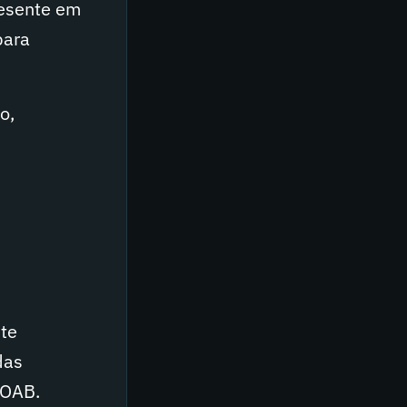
resente em
para
o,
nte
das
 OAB.