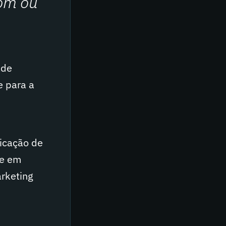
com ou
ade
e para a
icação de
re em
arketing