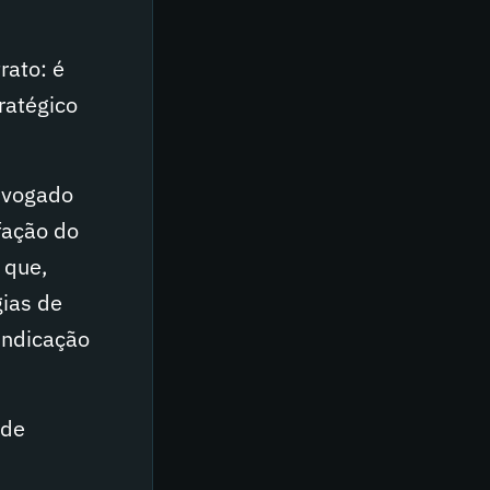
rato: é
ratégico
dvogado
sfação do
 que,
gias de
indicação
 de