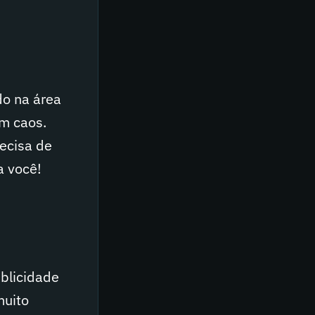
do na área
um caos.
recisa de
a você!
ublicidade
uito