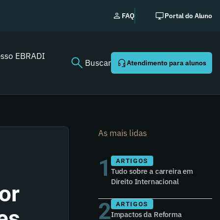
No
FAQ
Portal do Aluno
esso EBRADI
Buscar
Atendimento para alunos
As mais lidas
1
ARTIGOS
Tudo sobre a carreira em
Direito Internacional
or
2
ARTIGOS
es
Impactos da Reforma