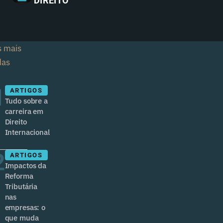
DIREITO
s mais
das
1
ARTIGOS
Tudo sobre a
carreira em
Direito
Internacional
2
ARTIGOS
Impactos da
Reforma
Tributária
nas
empresas: o
que muda