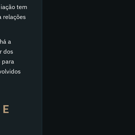
diação tem
a relações
 há a
r dos
 para
volvidos
 E