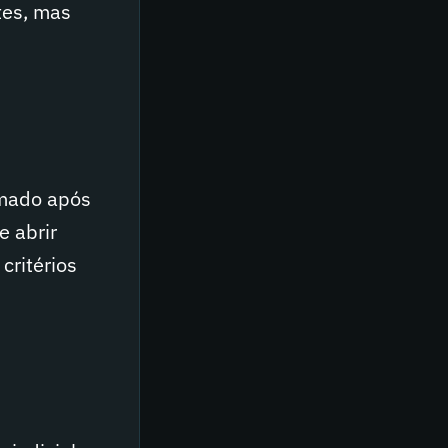
tes, mas
rmado após
e abrir
critérios