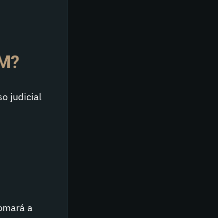
M?
o judicial
tomará a