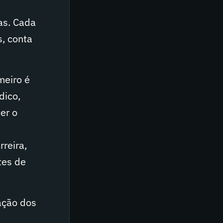
as. Cada
, conta
meiro é
dico,
er o
reira,
tes de
ação dos