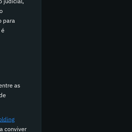
judicial,
o
o para
 é
entre as
 de
olding
a conviver