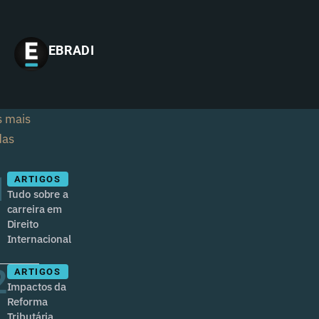
EBRADI
s mais
das
1
ARTIGOS
Tudo sobre a
carreira em
Direito
Internacional
2
ARTIGOS
Impactos da
Reforma
Tributária