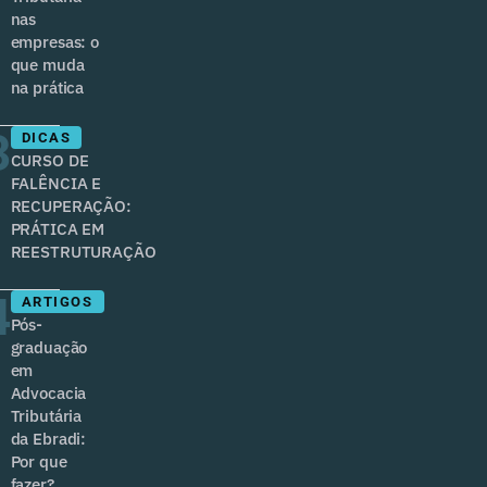
nas
empresas: o
que muda
na prática
3
DICAS
CURSO DE
FALÊNCIA E
RECUPERAÇÃO:
PRÁTICA EM
REESTRUTURAÇÃO
4
ARTIGOS
Pós-
graduação
em
Advocacia
Tributária
da Ebradi:
Por que
fazer?