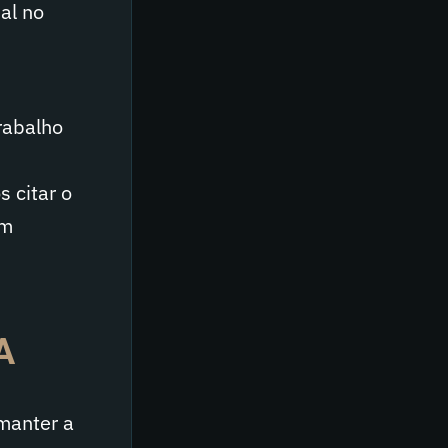
al no
rabalho
 citar o
em
A
 manter a