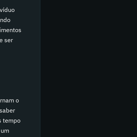
ivíduo
endo
timentos
e ser
ornam o
 saber
is tempo
, um