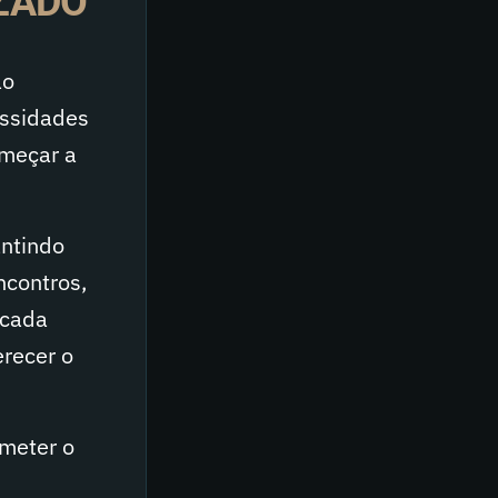
ZADO
ão
essidades
omeçar a
antindo
ncontros,
 cada
erecer o
ometer o