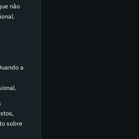
que não
ional.
 Quando a
ional.
à
stos,
to sobre