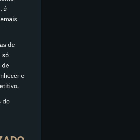
, é
demais
eas de
e só
o de
onhecer e
titivo.
s do