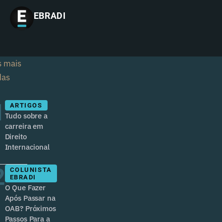
EBRADI
s mais
das
1
ARTIGOS
Tudo sobre a
carreira em
Direito
Internacional
2
COLUNISTA
EBRADI
O Que Fazer
Após Passar na
OAB? Próximos
Passos Para a