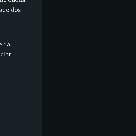
dade dos
e da
aior