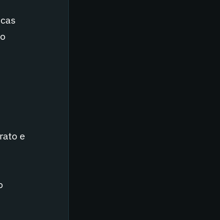
icas
ão
rato e
o