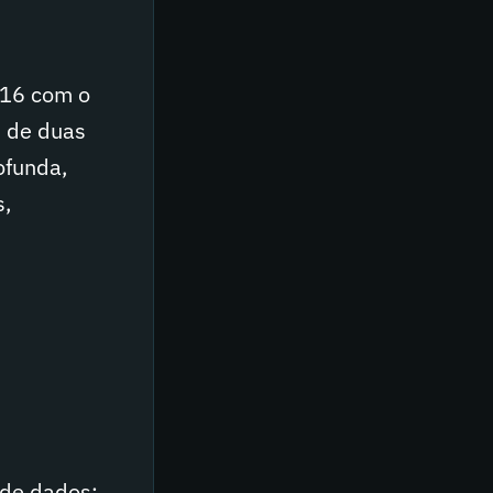
1916 com o
s de duas
ofunda,
s,
 de dados;