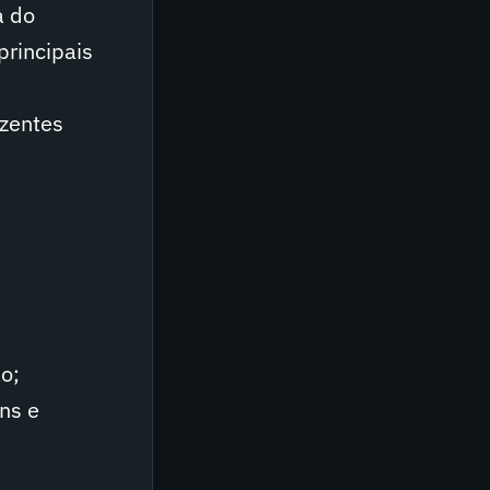
a do
principais
,
izentes
o;
ns e