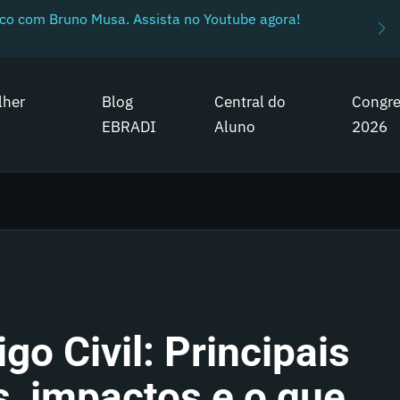
ico com Bruno Musa. Assista no Youtube agora!
lher
Blog
Central do
Congr
EBRADI
Aluno
2026
go Civil: Principais
, impactos e o que