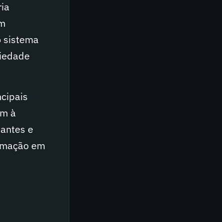
ia
em
o sistema
ciedade
cipais
em à
dantes e
ormação em