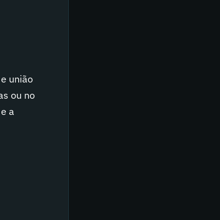
de união
as ou no
 e a