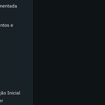
damentada
ntos e
ão Inicial
er