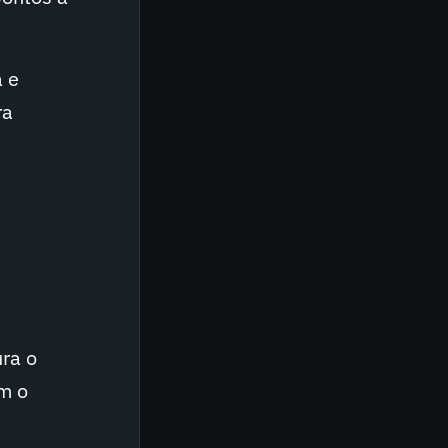
a e
ra
ra o
em o