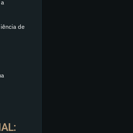
 a
iência de
ua
IAL: