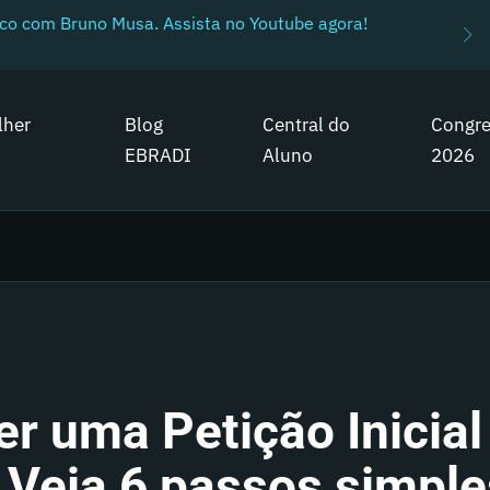
ico com Bruno Musa. Assista no Youtube agora!
lher
Blog
Central do
Congr
EBRADI
Aluno
2026
r uma Petição Inicial
Veja 6 passos simple