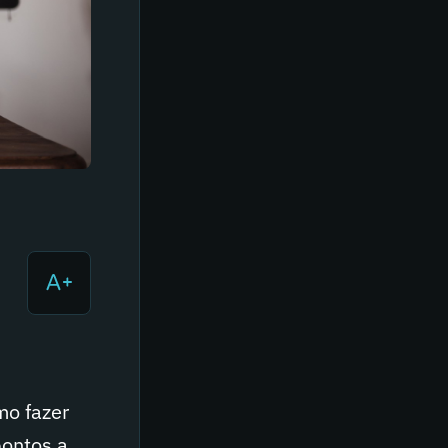
mo fazer
pontos a