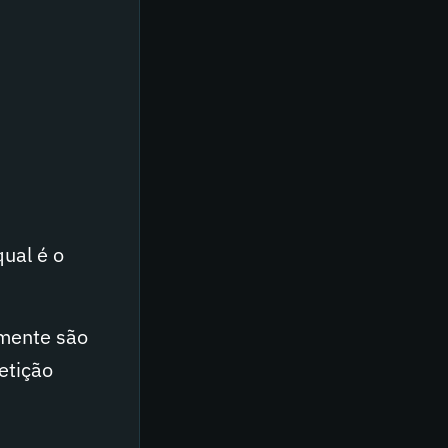
qual é o
lmente são
etição