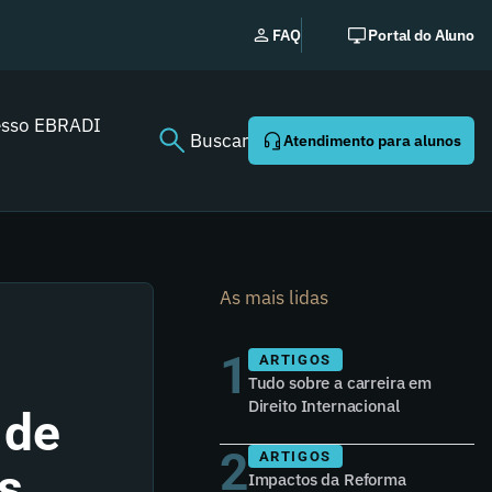
No
FAQ
Portal do Aluno
esso EBRADI
Buscar
Atendimento para alunos
As mais lidas
1
ARTIGOS
Tudo sobre a carreira em
Direito Internacional
 de
2
ARTIGOS
s
Impactos da Reforma