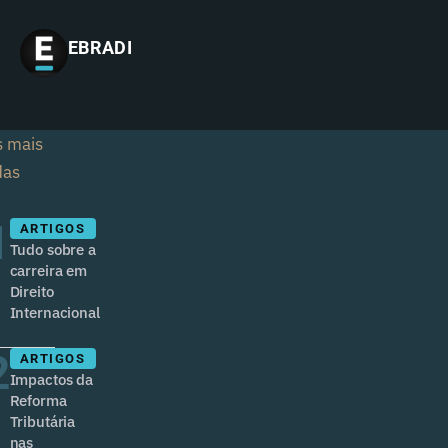
EBRADI
s mais
das
1
ARTIGOS
Tudo sobre a
carreira em
Direito
Internacional
2
ARTIGOS
Impactos da
Reforma
Tributária
nas