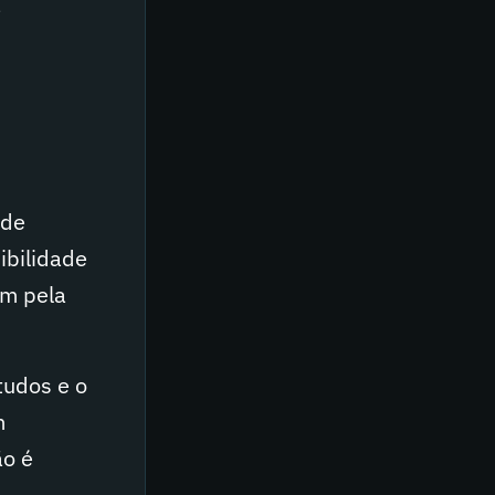
a
nde
sibilidade
am pela
tudos e o
m
ão é