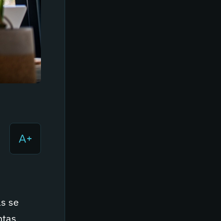
as se
ntas