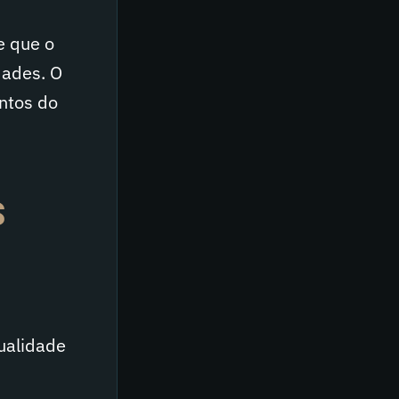
e que o
dades. O
ntos do
S
ualidade