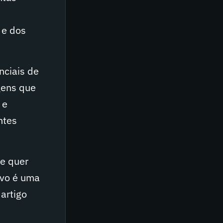
a
 e dos
nciais de
gens que
 e
ntes
 e quer
ivo é uma
 artigo