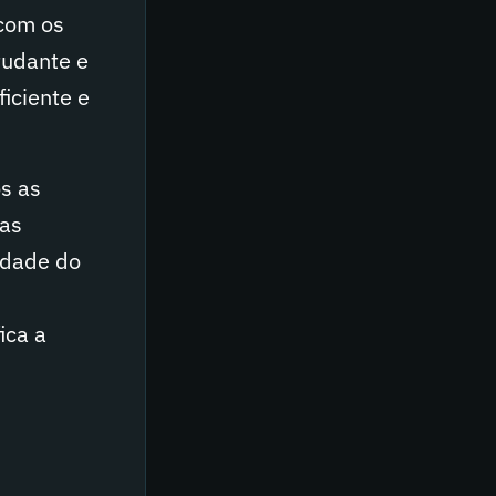
 com os
tudante e
iciente e
os as
 as
lidade do
-
ica a