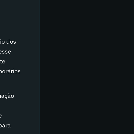
io dos
Nesse
te
horários
uação
a
e
para