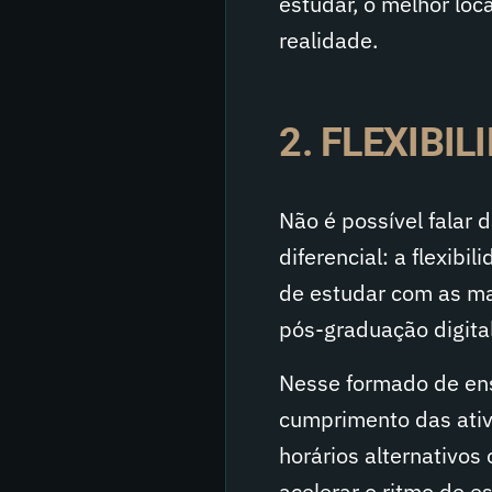
estudar, o melhor loc
realidade.
2. FLEXIBIL
Não é possível falar 
diferencial: a flexibi
de estudar com as ma
pós-graduação digital
Nesse formado de ens
cumprimento das ativ
horários alternativos
acelerar o ritmo de e