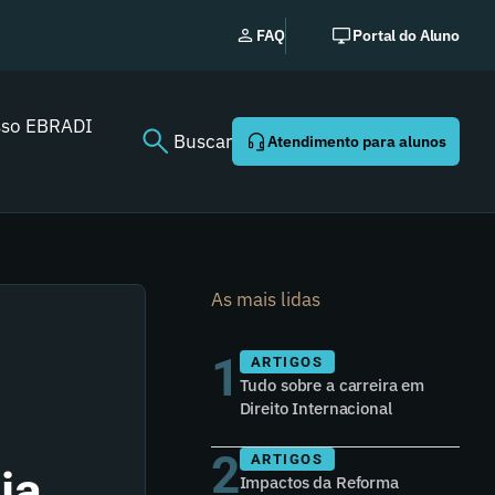
Novo
FAQ
Portal do Aluno
sso EBRADI
Buscar
Atendimento para alunos
As mais lidas
1
ARTIGOS
Tudo sobre a carreira em
Direito Internacional
2
ARTIGOS
ia
Impactos da Reforma