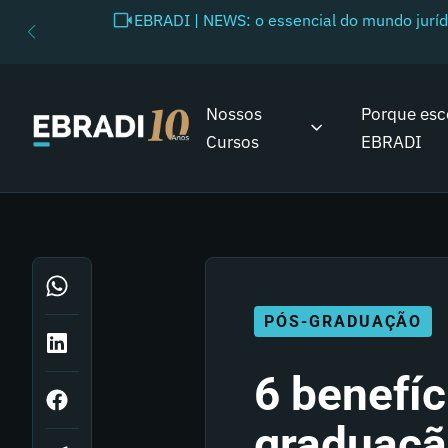
EBRADI | NEWS: o essencial do mundo juríd
Nossos
Porque esc
Cursos
EBRADI
PÓS-GRADUAÇÃO
6 benefíc
graduação