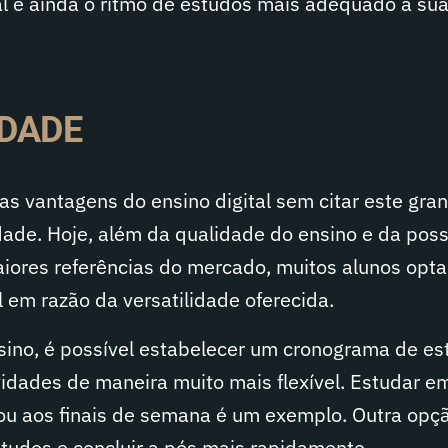
al e ainda o ritmo de estudos mais adequado à su
IDADE
das vantagens do ensino digital sem citar este gra
lidade. Hoje, além da qualidade do ensino e da pos
iores referências do mercado, muitos alunos opt
 em razão da versatilidade oferecida.
ino, é possível estabelecer um cronograma de es
idades de maneira muito mais flexível. Estudar e
 ou aos finais de semana é um exemplo. Outra opç
studos e concluir a pós mais rapidamente.