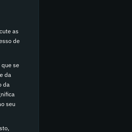
cute as
cesso de
m que se
 e da
o da
nifica
ao seu
sto,