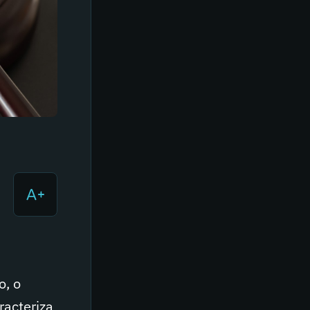
o, o
racteriza