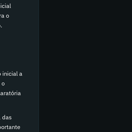
icial
ra o
.
inicial a
 o
aratória
a das
portante