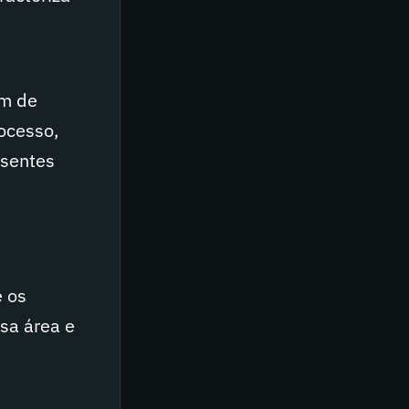
im de
rocesso,
esentes
e os
ssa área e