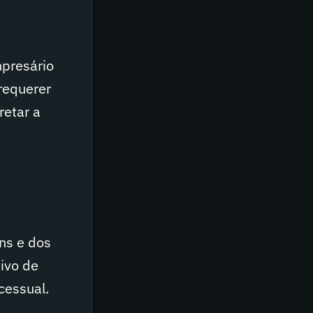
mpresário
 requerer
retar a
ens e dos
tivo de
cessual.