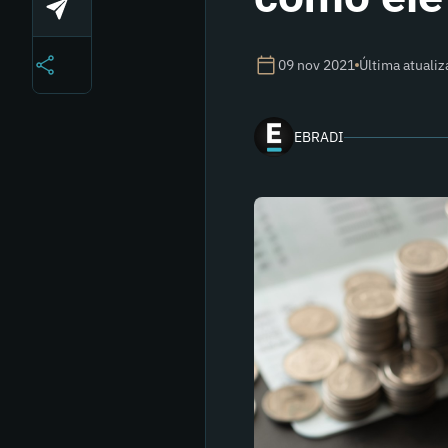
09 nov 2021
Última atuali
EBRADI