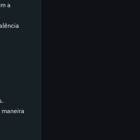
om a
alência
s.
e maneira