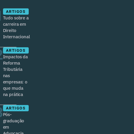
1
ARTIGOS
Tudo sobre a
carreira em
Direito
Internacional
2
ARTIGOS
Impactos da
Reforma
Tributária
nas
empresas: o
que muda
na prática
3
ARTIGOS
Pós-
graduação
em
Advocacia