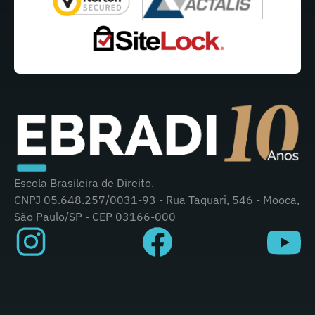
Escola Brasileira de Direito.
CNPJ 05.648.257/0031-93 - Rua Taquari, 546 - Mooca,
São Paulo/SP - CEP 03166-000