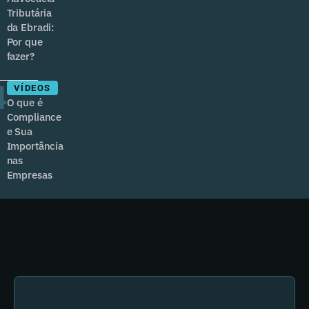
Tributária
da Ebradi:
Por que
fazer?
4
VÍDEOS
O que é
Compliance
e Sua
Importância
nas
Empresas