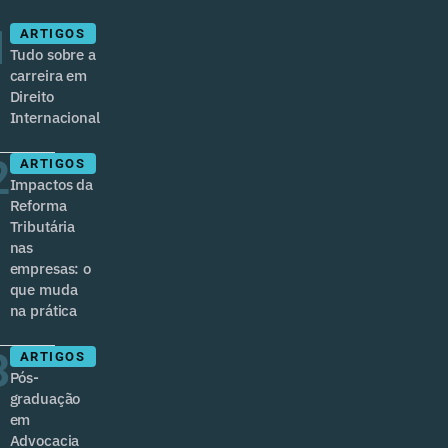
1
ARTIGOS
Tudo sobre a
carreira em
Direito
Internacional
2
ARTIGOS
Impactos da
Reforma
Tributária
nas
empresas: o
que muda
na prática
3
ARTIGOS
Pós-
graduação
em
Advocacia