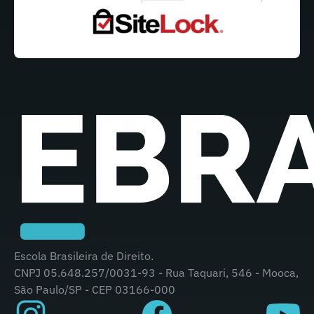
Escola Brasileira de Direito.
CNPJ 05.648.257/0031-93 - Rua Taquari, 546 - Mooca,
São Paulo/SP - CEP 03166-000