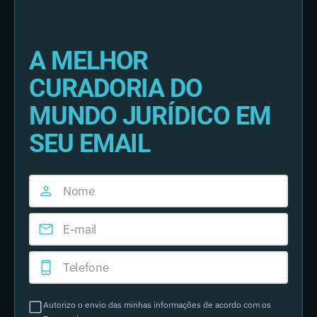
A MELHOR
CURADORIA DO
MUNDO JURÍDICO EM
SEU EMAIL
Autorizo o envio das minhas informações de acordo com os