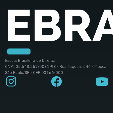
Escola Brasileira de Direito.
CNPJ 05.648.257/0031-93 - Rua Taquari, 546 - Mooca,
São Paulo/SP - CEP 03166-000