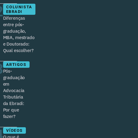
2
COLUNISTA
EBRADI
Diferenças
entre pós-
graduação,
MBA, mestrado
e Doutorado:
Qual escolher?
3
ARTIGOS
Pós-
graduação
em
Advocacia
Tributária
da Ebradi:
Por que
fazer?
4
VÍDEOS
O que é