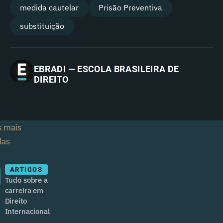
medida cautelar
Prisão Preventiva
substituição
EBRADI — ESCOLA BRASILEIRA DE
DIREITO
s mais
das
1
ARTIGOS
Tudo sobre a
carreira em
Direito
Internacional