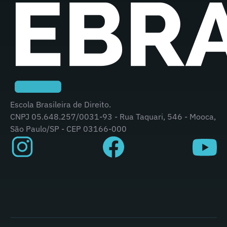
Escola Brasileira de Direito.
CNPJ 05.648.257/0031-93 - Rua Taquari, 546 - Mooca,
São Paulo/SP - CEP 03166-000