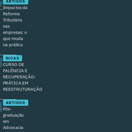
2
ARTIGOS
Impactos da
Reforma
Tributária
nas
empresas: o
que muda
na prática
3
DICAS
CURSO DE
FALÊNCIA E
RECUPERAÇÃO:
PRÁTICA EM
REESTRUTURAÇÃO
4
ARTIGOS
Pós-
graduação
em
Advocacia