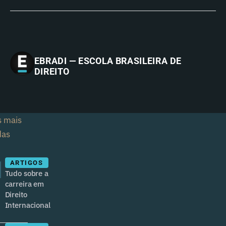
EBRADI — ESCOLA BRASILEIRA DE
DIREITO
s mais
das
1
ARTIGOS
Tudo sobre a
carreira em
Direito
Internacional