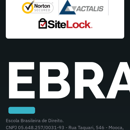
Escola Brasileira de Direito.
CNPJ 05.648.257/0031-93 - Rua Taquari, 546 - Mooca,