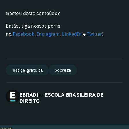
Gostou deste conteúdo?
Então, siga nossos perfis
no
Facebook
,
Instagram
,
LinkedIn
e
Twitter
!
justiça gratuita
pobreza
EBRADI — ESCOLA BRASILEIRA DE
DIREITO
s mais