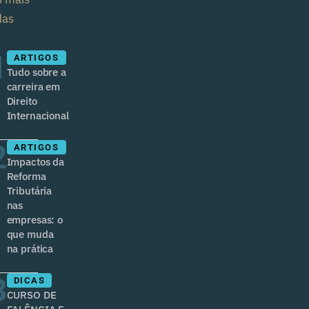
das
1
ARTIGOS
Tudo sobre a
carreira em
Direito
Internacional
2
ARTIGOS
Impactos da
Reforma
Tributária
nas
empresas: o
que muda
na prática
3
DICAS
CURSO DE