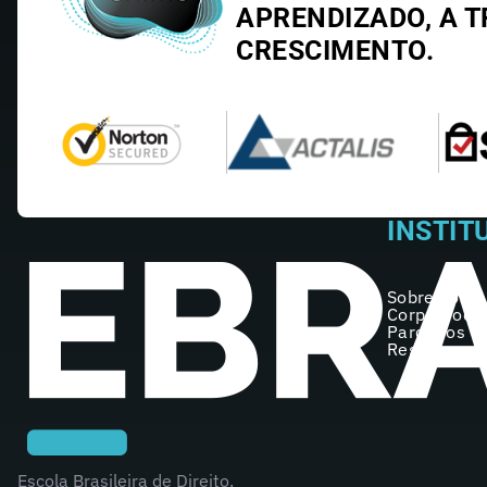
APRENDIZADO, A T
CRESCIMENTO.
INSTIT
Sobre nós
Corpo Doce
Parceiros
Registro no
Escola Brasileira de Direito.