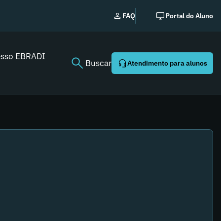
EBRADI | NEWS: o ess
FAQ
Portal do Aluno
Youtube agora!
esso EBRADI
Buscar
Atendimento para alunos