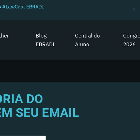
do #LawCast EBRADI
lher
Blog
Central do
Congr
EBRADI
Aluno
2026
RIA DO
EM SEU EMAIL