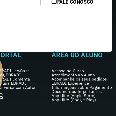
FALE CONOSCO
PORTAL
ÁREA DO ALUNO
BRADI LawCast
Acesso ao Curso
log EBRADI
Atendimento ao Aluno
BRADI Comenta
Acompanhe os seus pedidos
oluna EBRADI
EBRADI Experience
onversa com Autor
Informações sobre Pagamento
Documentos Importantes
App Ulife (Apple Store)
App Ulife (Google Play)