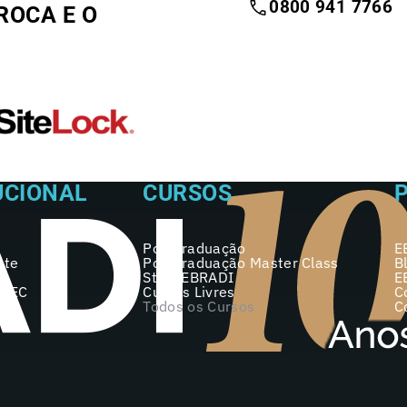
0800 941 7766
ROCA E O
UCIONAL
CURSOS
Pós-graduação
E
nte
Pós-graduação Master Class
B
Start EBRADI
E
 MEC
Cursos Livres
C
Todos os Cursos
C