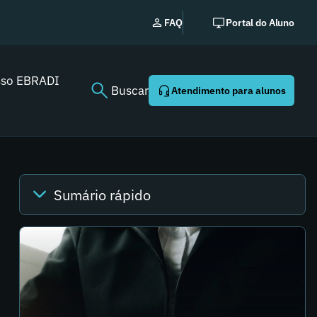
EBRADI | NEWS: o essencia
FAQ
Portal do Aluno
Youtube agora!
sso EBRADI
Buscar
Atendimento para alunos
Sumário rápido