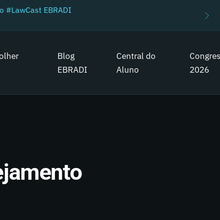
do #LawCast EBRADI
olher
Blog
Central do
Congre
EBRADI
Aluno
2026
ejamento