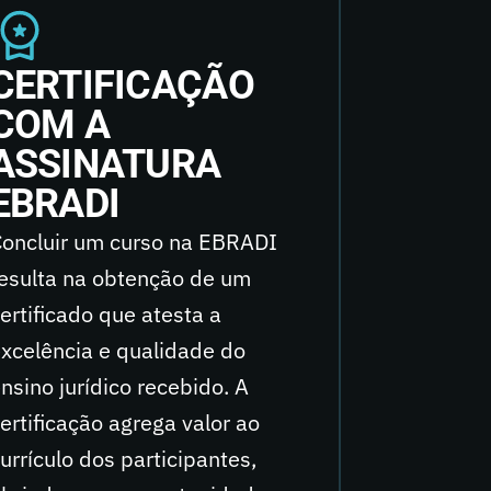
CERTIFICAÇÃO
BIBL
COM A
VIRT
ASSINATURA
Nosso sis
EBRADI
digitais i
Bibliotec
oncluir um curso na EBRADI
acervo téc
esulta na obtenção de um
16 editor
ertificado que atesta a
selos edi
xcelência e qualidade do
acesso rá
nsino jurídico recebido. A
milhares 
ertificação agrega valor ao
disponibi
urrículo dos participantes,
Tribunai