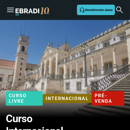
Atendimento aluno
CURSO
PRÉ-
INTERNACIONAL
LIVRE
VENDA
Curso