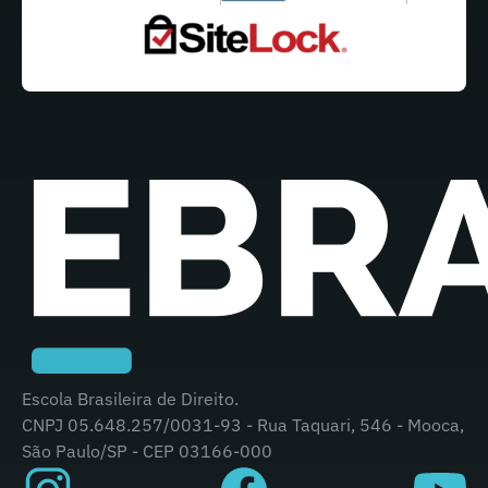
Escola Brasileira de Direito.
CNPJ 05.648.257/0031-93 - Rua Taquari, 546 - Mooca,
São Paulo/SP - CEP 03166-000