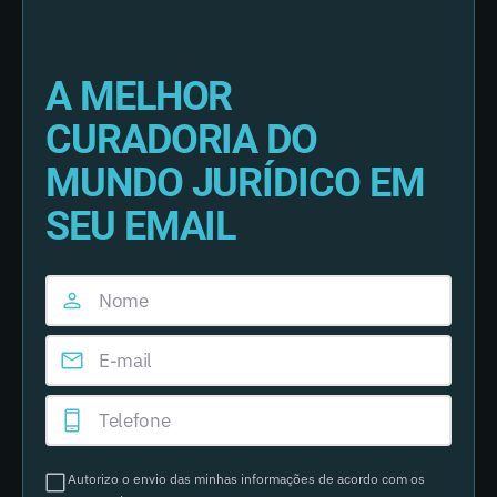
A MELHOR
CURADORIA DO
MUNDO JURÍDICO EM
SEU EMAIL
Autorizo o envio das minhas informações de acordo com os