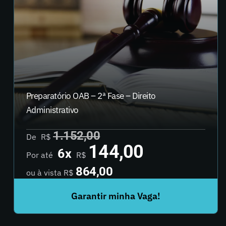
Preparatório OAB – 2ª Fase – Direito
Administrativo
1.152,00
De
R$
144,00
6x
Por até
R$
864,00
ou à
vista R$
Garantir minha Vaga!