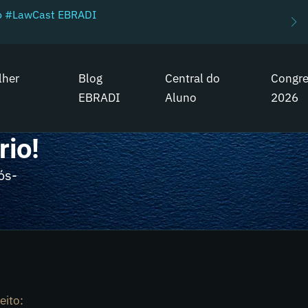
do #LawCast EBRADI
lher
Blog
Central do
Congr
EBRADI
Aluno
2026
rio!
ós-
eito: