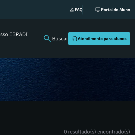
EBRADI | NEWS: o ess
FAQ
Portal do Aluno
Youtube agora!
esso EBRADI
Buscar
Atendimento para alunos
0 resultado(s) encontrado(s)