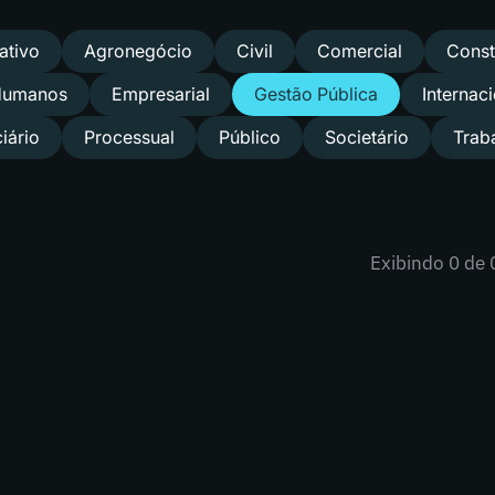
ativo
Agronegócio
Civil
Comercial
Const
 Humanos
Empresarial
Gestão Pública
Internac
iário
Processual
Público
Societário
Trab
Exibindo
0
de 