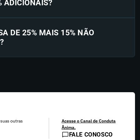
% ADICIONAIS?
SA DE 25% MAIS 15% NÃO
?
 suas outras
Acesse o Canal de Conduta
Ânima.
FALE CONOSCO