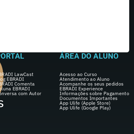
PORTAL
ÁREA DO ALUNO
BRADI LawCast
Acesso ao Curso
log EBRADI
Atendimento ao Aluno
BRADI Comenta
Acompanhe os seus pedidos
oluna EBRADI
EBRADI Experience
onversa com Autor
Informações sobre Pagamento
Documentos Importantes
App Ulife (Apple Store)
App Ulife (Google Play)