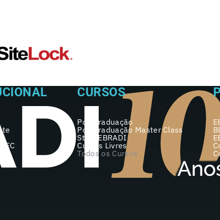
UCIONAL
CURSOS
Pós-graduação
E
nte
Pós-graduação Master Class
B
Start EBRADI
E
 MEC
Cursos Livres
C
Todos os Cursos
C