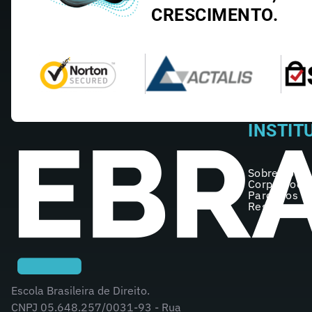
CRESCIMENTO.
INSTIT
Sobre nós
Corpo Doce
Parceiros
Registro no
Escola Brasileira de Direito.
CNPJ 05.648.257/0031-93 - Rua