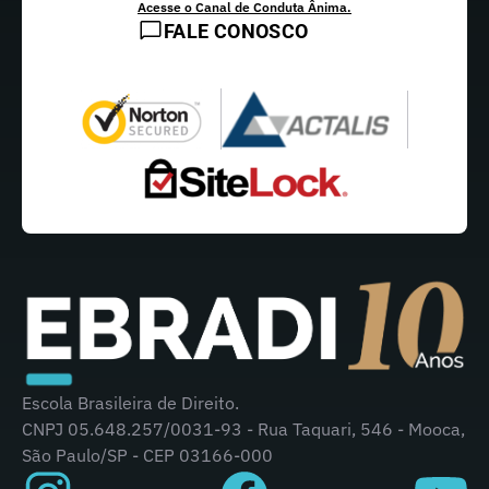
Acesse o Canal de Conduta Ânima.
FALE CONOSCO
Escola Brasileira de Direito.
CNPJ 05.648.257/0031-93 - Rua Taquari, 546 - Mooca,
São Paulo/SP - CEP 03166-000