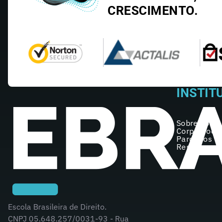
CRESCIMENTO.
INSTIT
Sobre nós
Corpo Doce
Parceiros
Registro no
Escola Brasileira de Direito.
CNPJ 05.648.257/0031-93 - Rua