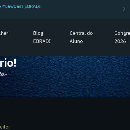
do #LawCast EBRADI
lher
Blog
Central do
Congr
EBRADI
Aluno
2026
rio!
ós-
eito: