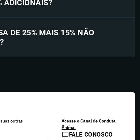
% ADICIONAIS?
SA DE 25% MAIS 15% NÃO
?
 suas outras
Acesse o Canal de Conduta
Ânima.
FALE CONOSCO