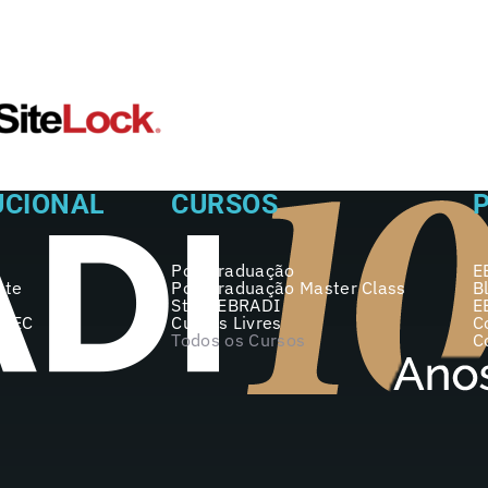
UCIONAL
CURSOS
Pós-graduação
E
nte
Pós-graduação Master Class
B
Start EBRADI
E
 MEC
Cursos Livres
C
Todos os Cursos
C