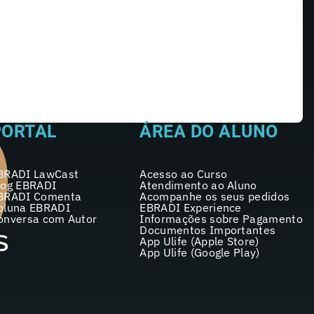
PORTAL
ÁREA DO ALUNO
BRADI LawCast
Acesso ao Curso
log EBRADI
Atendimento ao Aluno
BRADI Comenta
Acompanhe os seus pedidos
oluna EBRADI
EBRADI Experience
onversa com Autor
Informações sobre Pagamento
Documentos Importantes
App Ulife (Apple Store)
App Ulife (Google Play)