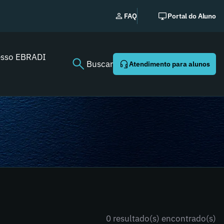
EBRADI | NEWS: o ess
FAQ
Portal do Aluno
Youtube agora!
esso EBRADI
Buscar
Atendimento para alunos
0 resultado(s) encontrado(s)