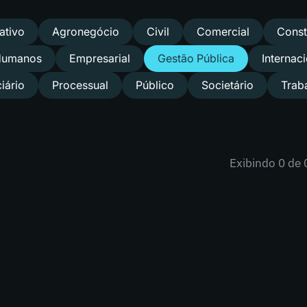
ativo
Agronegócio
Civil
Comercial
Const
 Humanos
Empresarial
Gestão Pública
Internac
iário
Processual
Público
Societário
Trab
Exibindo
0
de 