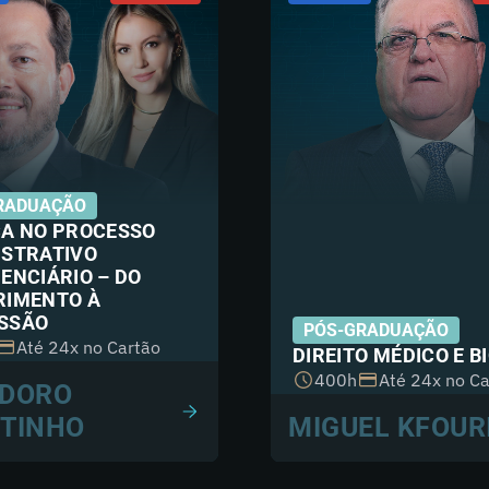
RADUAÇÃO
CA NO PROCESSO
ISTRATIVO
ENCIÁRIO – DO
RIMENTO À
SSÃO
PÓS-GRADUAÇÃO
Até 24x no Cartão
DIREITO MÉDICO E B
400h
Até 24x no Ca
DORO
TINHO
MIGUEL KFOUR