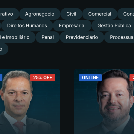
rativo
Agronegócio
Civil
Comercial
Cons
Direitos Humanos
Empresarial
Gestão Pública
 e Imobiliário
Penal
Previdenciário
Processua
io
25% OFF
ONLINE