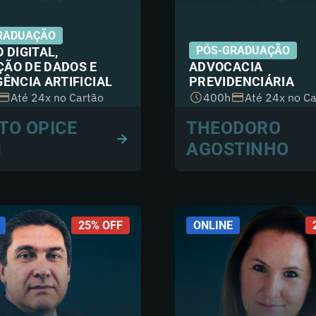
RADUAÇÃO
PÓS-GRADUAÇÃO
O DIGITAL,
ÃO DE DADOS E
ADVOCACIA
GÊNCIA ARTIFICIAL
PREVIDENCIÁRIA
Até 24x no Cartão
400h
Até 24x no Ca
TO OPICE
THEODORO
M
AGOSTINHO
25% OFF
ONLINE