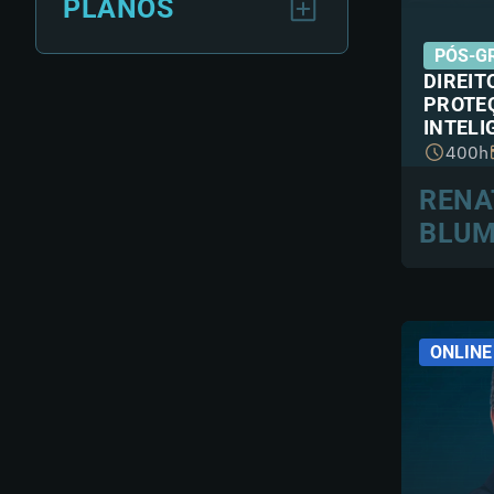
PLANOS
PÓS-G
DIREIT
PROTEÇ
INTELI
400h
RENA
BLU
ONLINE