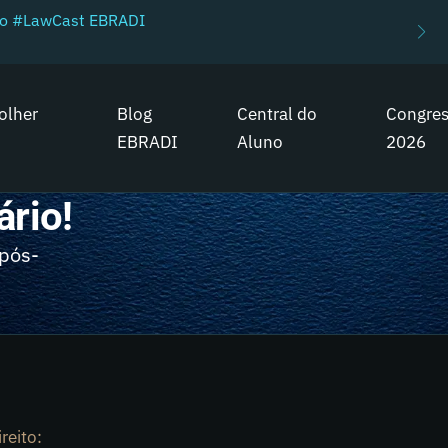
do #LawCast EBRADI
olher
Blog
Central do
Congre
EBRADI
Aluno
2026
rio!
 pós-
reito: