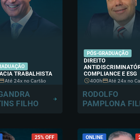
PÓS-GRADUAÇÃO
DIREITO
RADUAÇÃO
ANTIDISCRIMINATÓR
ACIA TRABALHISTA
COMPLIANCE E ESG
Até 24x no Cartão
400h
Até 24x no Ca
 GANDRA
RODOLFO
INS FILHO
PAMPLONA FI
25% OFF
ONLINE