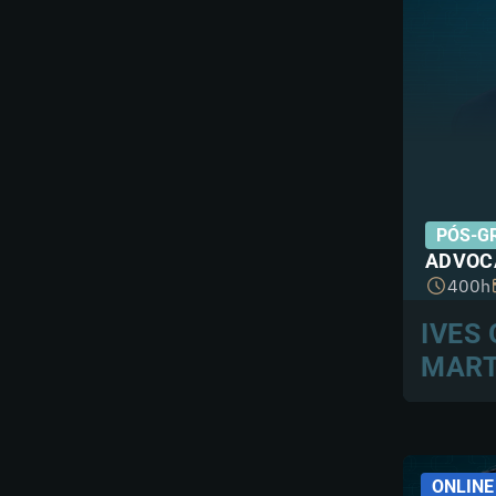
PÓS-G
ADVOC
400h
IVES
MART
ONLINE