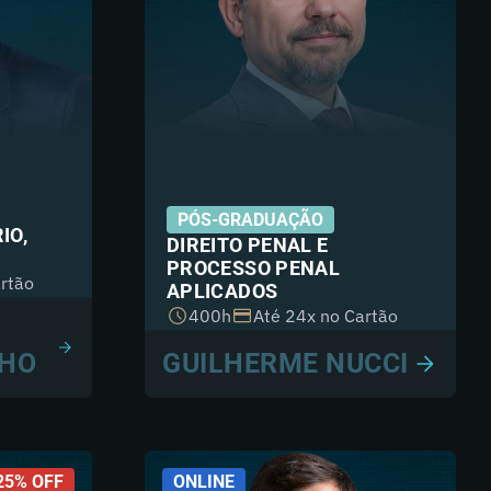
PÓS-GRADUAÇÃO
IO,
DIREITO PENAL E
PROCESSO PENAL
rtão
APLICADOS
400h
Até 24x no Cartão
LHO
GUILHERME NUCCI
25% OFF
ONLINE