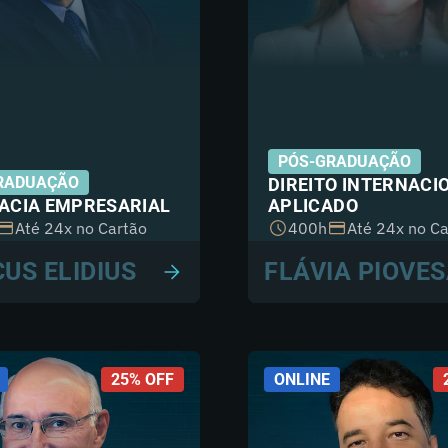
PÓS-GRADUAÇÃO
RADUAÇÃO
DIREITO INTERNACI
ACIA EMPRESARIAL
APLICADO
Até 24x no Cartão
400h
Até 24x no Ca
US ELIDIUS
FLÁVIA PIOVE
25% OFF
ONLINE