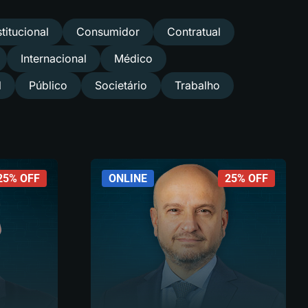
titucional
Consumidor
Contratual
Internacional
Médico
l
Público
Societário
Trabalho
25% OFF
ONLINE
25% OFF