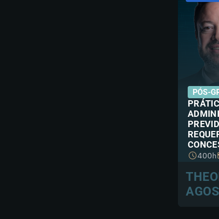
PÓS-G
PRÁTI
ADMIN
PREVID
REQUE
CONCE
400h
THEO
AGOS