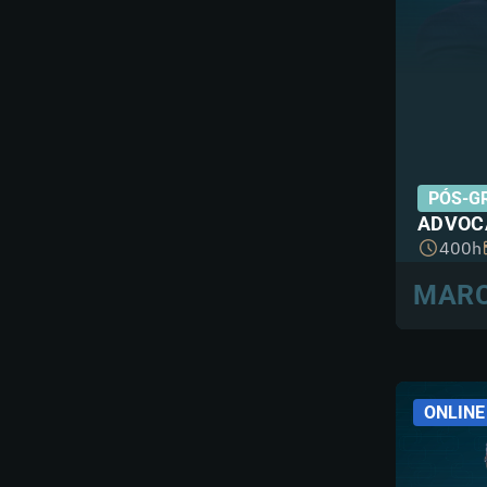
PÓS-G
ADVOC
400h
MARC
ONLINE