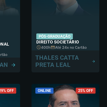
PÓS-GRADUAÇÃO
DIREITO SOCIETÁRIO
ONAL
400h
Até 24x no Cartão
rtão
THALES CATTA
SAN
PRETA LEAL
29% OFF
ONLINE
25% OFF