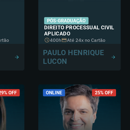
PÓS-GRADUAÇÃO
DIREITO PROCESSUAL CIVIL
APLICADO
rtão
400h
Até 24x no Cartão
PAULO HENRIQUE
LUCON
29% OFF
ONLINE
25% OFF