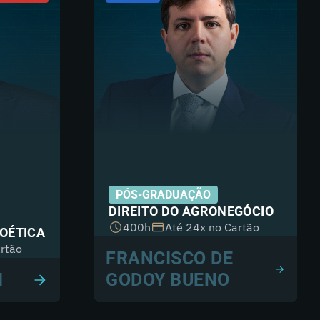
PÓS-GRADUAÇÃO
DIREITO DO AGRONEGÓCIO
400h
Até 24x no Cartão
IOÉTICA
rtão
FRANCISCO DE
I
GODOY BUENO