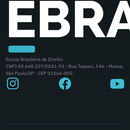
Escola Brasileira de Direito.
CNPJ 05.648.257/0031-93 - Rua Taquari, 546 - Mooca,
São Paulo/SP - CEP 03166-000