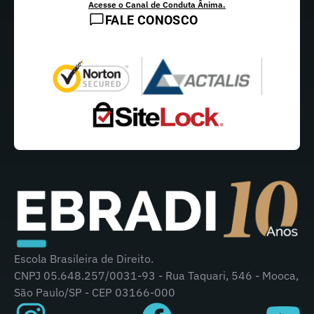
Acesse o Canal de Conduta Ânima.
FALE CONOSCO
Escola Brasileira de Direito.
CNPJ 05.648.257/0031-93 - Rua Taquari, 546 - Mooca,
São Paulo/SP - CEP 03166-000