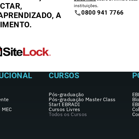
CTAR,
instituições.
0800 941 7766
APRENDIZADO, A
CIMENTO.
TUCIONAL
CURSOS
P
Pós-graduação
EB
ente
Pós-graduação Master Class
Bl
Start EBRADI
EB
o MEC
Cursos Livres
Co
Todos os Cursos
Co