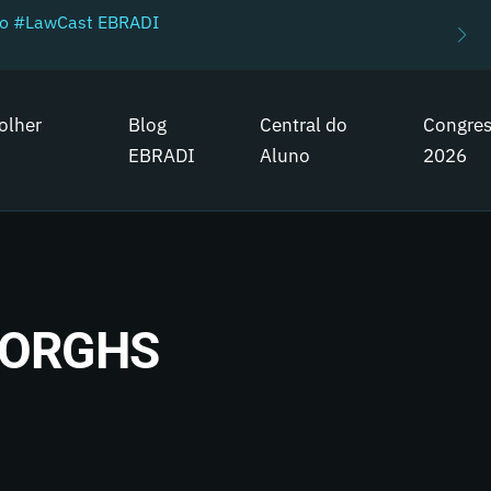
do #LawCast EBRADI
olher
Blog
Central do
Congre
EBRADI
Aluno
2026
BORGHS