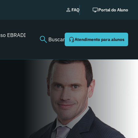
EBRADI | NEWS: o essencia
FAQ
Portal do Aluno
Youtube agora!
sso EBRADI
Buscar
Atendimento para alunos