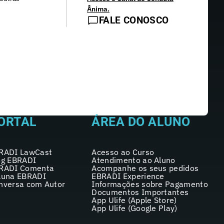
Ânima.
FALE CONOSCO
ORTAL
ÁREA DO ALUNO
RADI LawCast
Acesso ao Curso
og EBRADI
Atendimento ao Aluno
RADI Comenta
Acompanhe os seus pedidos
luna EBRADI
EBRADI Experience
nversa com Autor
Informações sobre Pagamento
Documentos Importantes
App Ulife (Apple Store)
App Ulife (Google Play)