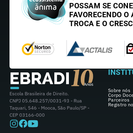
POSSAM SE CONE
FAVORECENDO O 
TROCA E O CRES
INSTI
Sobre nós
Escola Brasileira de Direito.
Corpo Doc
Parceiros
CNPJ 05.648.257/0031-93 - Rua
Registro n
Taquari, 546 - Mooca, São Paulo/SP -
CEP 03166-000