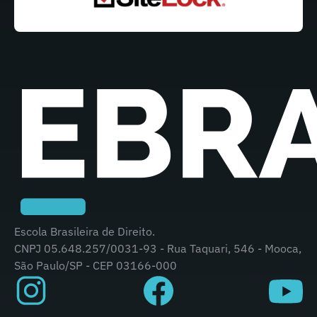
Escola Brasileira de Direito.
CNPJ 05.648.257/0031-93 - Rua Taquari, 546 - Mooca,
São Paulo/SP - CEP 03166-000