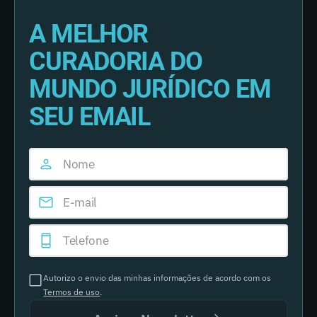
A MELHOR
CURADORIA DO
MUNDO JURÍDICO EM
SEU EMAIL
Autorizo o envio das minhas informações de acordo com os
Termos de uso
.