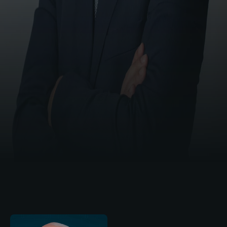
Estudos do Trabalho (GAET) criado em 2019
pelo Ministério da Economia. Coordenador do
Núcleo de Assuntos Legislativos da
Comissão da Advocacia Trabalhista da
OAB/SP.
PROFESSORES RELACIONADOS