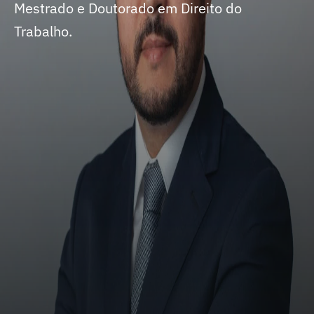
Mestrado e Doutorado em Direito do
Trabalho.
Sócio Diretor de Robortella e Peres
Advogados. Presidente da Comissão de
Direito do Trabalho do Instituto dos
Advogados de São Paulo (2010 a 2012).
Membro do Conselho Superior de Relações
de Trabalho da FIESP e do Grupo de Altos