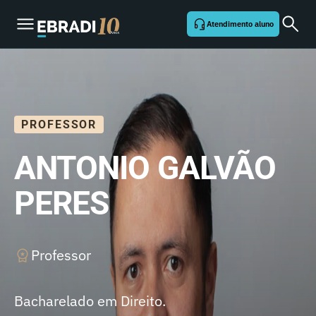
Atendimento aluno
PROFESSOR
ANTONIO GALVÃO
PERES
Professor
Bacharelado em Direito.