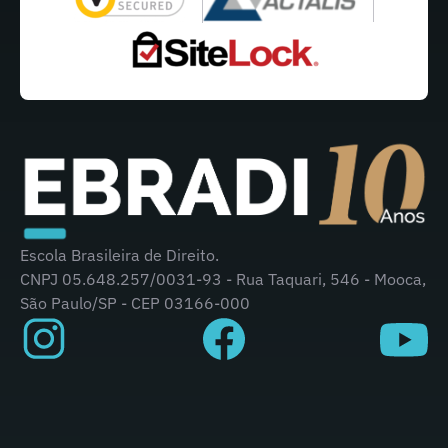
Escola Brasileira de Direito.
CNPJ 05.648.257/0031-93 - Rua Taquari, 546 - Mooca,
São Paulo/SP - CEP 03166-000