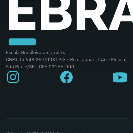
Escola Brasileira de Direito.
CNPJ 05.648.257/0031-93 - Rua Taquari, 546 - Mooca,
São Paulo/SP - CEP 03166-000