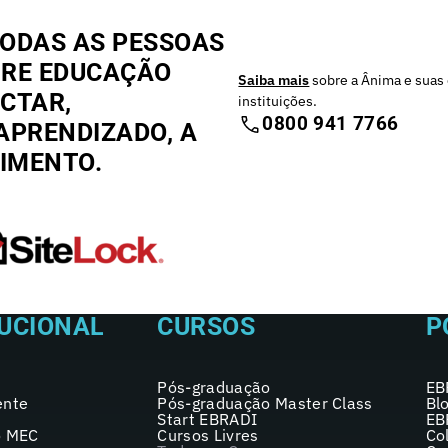
ODAS AS PESSOAS
BRE EDUCAÇÃO
Saiba mais
sobre a Ânima e suas 
CTAR,
instituições.
0800 941 7766
APRENDIZADO, A
CIMENTO.
TUCIONAL
CURSOS
P
Pós-graduação
EB
ente
Pós-graduação Master Class
Bl
Start EBRADI
EB
o MEC
Cursos Livres
Co