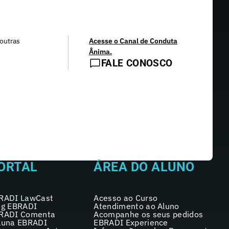
outras
Acesse o Canal de Conduta
Ânima.
FALE CONOSCO
ORTAL
ÁREA DO ALUNO
RADI LawCast
Acesso ao Curso
og EBRADI
Atendimento ao Aluno
RADI Comenta
Acompanhe os seus pedidos
luna EBRADI
EBRADI Experience