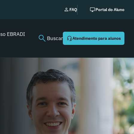
EBRADI | NEWS: o essencia
FAQ
Portal do Aluno
Youtube agora!
sso EBRADI
Buscar
Atendimento para alunos