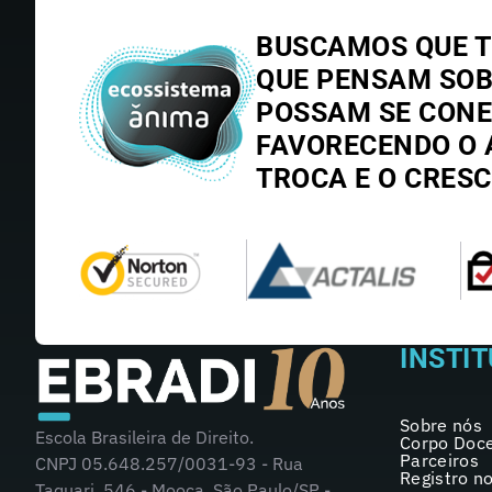
BUSCAMOS QUE T
QUE PENSAM SO
POSSAM SE CONE
FAVORECENDO O 
TROCA E O CRES
INSTI
Sobre nós
Escola Brasileira de Direito.
Corpo Doc
Parceiros
CNPJ 05.648.257/0031-93 - Rua
Registro n
Taquari, 546 - Mooca, São Paulo/SP -