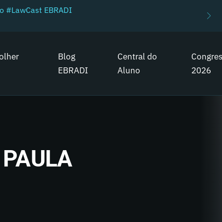
do #LawCast EBRADI
olher
Blog
Central do
Congre
EBRADI
Aluno
2026
 PAULA