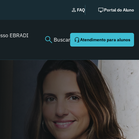
EBRADI | NEWS: o ess
FAQ
Portal do Aluno
Youtube agora!
esso EBRADI
Buscar
Atendimento para alunos