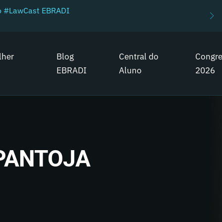
do #LawCast EBRADI
lher
Blog
Central do
Congr
EBRADI
Aluno
2026
PANTOJA